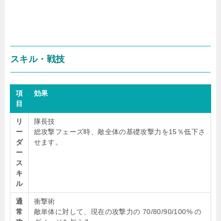
スキル・戦技
項
効果
目
リ
隊長技
ー
総攻撃フェーズ時、敵全体の基礎攻撃力を15％低下さ
ダ
せます。
ー
ス
キ
ル
通
衝撃術
常
敵単体に対して、現在の攻撃力の 70/80/90/100% の