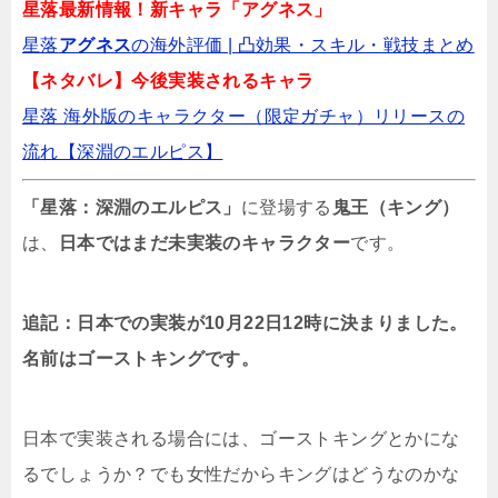
星落最新情報！新キャラ「アグネス」
【星落】ゴーストサムライの凸効果・スキ
星落
アグネス
の海外評価 | 凸効果・スキル・戦技まとめ️
ル・戦技まとめ
【ネタバレ】今後実装されるキャラ
星落 海外版のキャラクター（限定ガチャ）リリースの
星落 レミの海外評価（星4） | 凸効果・スキ
流れ【深淵のエルピス】
ル・戦技まとめ
「星落：深淵のエルピス」
に登場する
鬼王（キング）
は、
日本ではまだ未実装のキャラクター
です。
【星落】ラストの海外評価 | 凸効果・スキル・
戦技まとめ
追記：日本での実装が10月22日12時に決まりました。
【星落】テキーラの海外評価 | 凸効果・スキ
名前はゴーストキングです。
ル・戦技まとめ（星4）
日本で実装される場合には、ゴーストキングとかにな
【星落】フェイ（霏）の海外評価 | 凸効果・ス
るでしょうか？でも女性だからキングはどうなのかな
キル・戦技まとめ