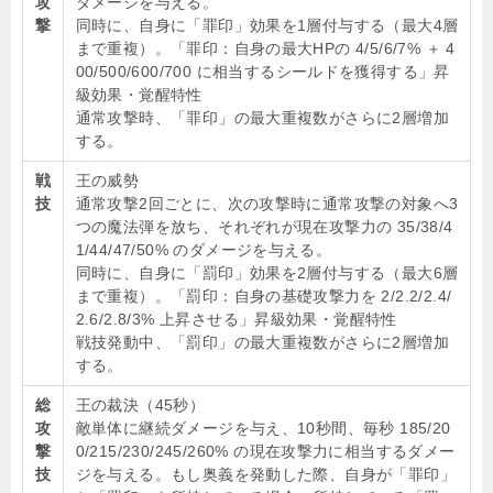
攻
ダメージを与える。
撃
同時に、自身に「罪印」効果を1層付与する（最大4層
まで重複）。「罪印：自身の最大HPの 4/5/6/7% ＋ 4
00/500/600/700 に相当するシールドを獲得する」昇
級効果・覚醒特性
通常攻撃時、「罪印」の最大重複数がさらに2層増加
する。
戦
王の威勢
技
通常攻撃2回ごとに、次の攻撃時に通常攻撃の対象へ3
つの魔法弾を放ち、それぞれが現在攻撃力の 35/38/4
1/44/47/50% のダメージを与える。
同時に、自身に「罰印」効果を2層付与する（最大6層
まで重複）。「罰印：自身の基礎攻撃力を 2/2.2/2.4/
2.6/2.8/3% 上昇させる」昇級効果・覚醒特性
戦技発動中、「罰印」の最大重複数がさらに2層増加
する。
総
王の裁決（45秒）
攻
敵単体に継続ダメージを与え、10秒間、毎秒 185/20
撃
0/215/230/245/260% の現在攻撃力に相当するダメー
技
ジを与える。もし奥義を発動した際、自身が「罪印」