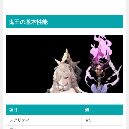
鬼王の基本性能
項目
値
レアリティ
★5