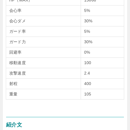
HP（MAX）
13666
会心率
5%
会心ダメ
30%
ガード率
5%
ガード力
30%
回避率
0%
移動速度
100
攻撃速度
2.4
射程
400
重量
105
紹介文