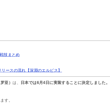
関連記事
す者の評価 | 凸効果・スキル・戦技まとめ（星4）
ワ（莉娃）海外評価！凸効果・スキル・戦技まとめ
戦技まとめ️
ャーリイの海外評価 | 凸効果・スキル・戦技まとめ
リリースの流れ【深淵のエルピス】
（罗亚）
は、
日本では6月4日に実装することに決定しました。
ナ（蒙娜）の海外評価！凸効果・スキル・戦技まとめ
れます。