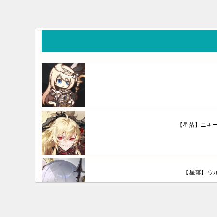
【星落】ニキ
【星落】ウル