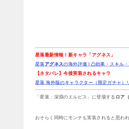
【星落】赦
【星落】リ
星落最新情報！新キャラ「アグネス」
星落
アグネス
の海外評価 | 凸効果・スキル・
【ネタバレ】今後実装されるキャラ
【星落】シ
星落 海外版のキャラクター（限定ガチャ）
「星落：深淵のエルピス」に登場する
ロア
【星落】モン
おそらく同時にモンナも実装されると思わ