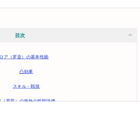
目次
ロア（罗亚）の基本性能
凸効果
スキル・戦技
ア（罗亚）の海外の性能評価