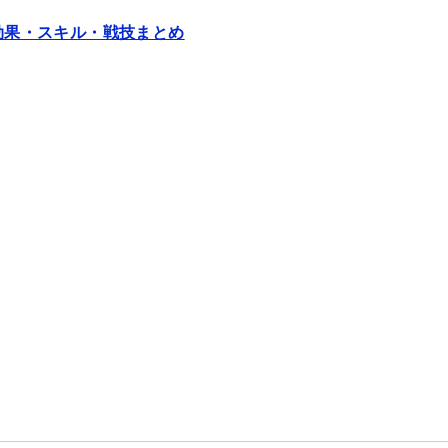
アム（米亚姆）海外評価！凸効果・スキル・戦技まとめ
効果・スキル・戦技まとめ
ノーマの海外評価 | 凸効果・スキル・戦技まとめ