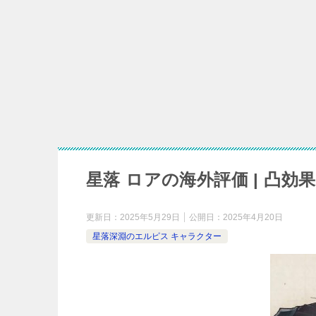
【星落】
星落 レ
【星落】モン
星落 ロアの海外評価 | 凸
更新日：
2025年5月29日
公開日：
2025年4月20日
星落深淵のエルピス キャラクター