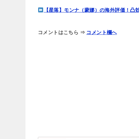
【星落】ミー
【星落】モンナ（蒙娜）の海外評価！凸
コメントはこちら ⇒
コメント欄へ
【星落】