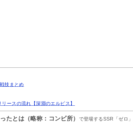
特殊スキル 記憶捜査
関連記事
の避難所になったとは 星野リリーのスキル・詳細wiki情報
戦技まとめ️
価！引くべき？（私のコンビニが美少女の避難所になったとは）
リリースの流れ【深淵のエルピス】
なったとは（略称：コンビ所）
で登場するSSR「ゼロ
美少女の避難所になったとは ルーナのスキル詳細wiki