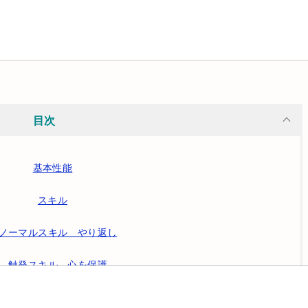
目次
基本性能
スキル
ノーマルスキル やり返し
触発スキル 心を保護
パッシブスキル 対抗意識