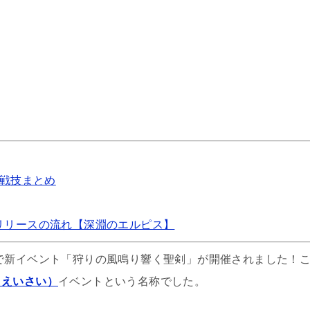
 魔物狩りの攻略ポイント【深淵のエルピス】
ルピス 強敵襲来攻略（探検隊イベント・ギルドイベント）
像の禁地の攻略ポイント（上位のパーティ編成）
戦技まとめ️
略！ランキング上位者の編成パーティ考察【深淵のエルピス】
リリースの流れ【深淵のエルピス】
で新イベント「狩りの風鳴り響く聖剣」が開催されました！
うえいさい）
イベントという名称でした。
落のミニゲームは即退出しても1回にカウントされる