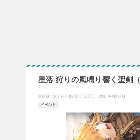
星落 深淵のエ
【
星落 巡道荒神の攻
星落 狩りの風鳴り響く聖剣
更新日：
2025年4月23日
公開日：
2025年4月17日
イベント