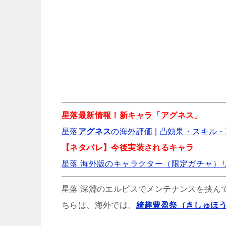
星落
星落 深淵のエ
星落 幻
星落最新情報！新キャラ「アグネス」
星落
アグネス
の海外評価 | 凸効果・スキル・
【ネタバレ】今後実装されるキャラ
星落 巡道荒神の攻
星落 海外版のキャラクター（限定ガチャ）
星落 深淵のエルピスでメンテナンスを挟ん
ちらは、海外では、
綺趣豊盈祭（きしゅほ
【小技】星