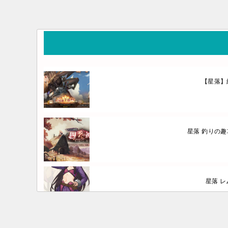
【星落】
星落 釣りの
星落 レ