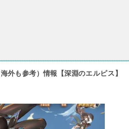
ルピス グリードス ランキング攻略の編成パーティ考察
星落 深淵のエルピス】守伊之約イベント攻略
略！ランキング上位者の編成パーティ考察【深淵のエルピス】
（海外も参考）情報【深淵のエルピス】