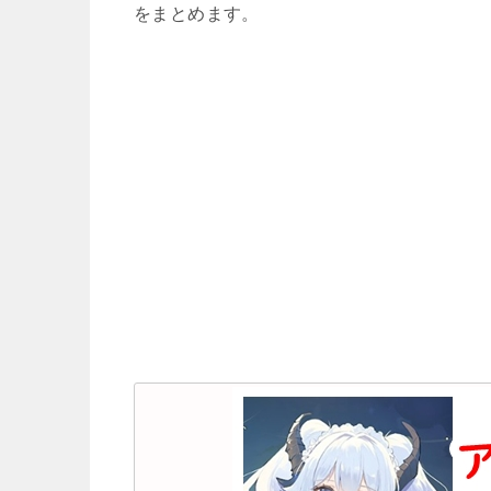
をまとめます。
レゾナ
デアラLLBにギフト
【風