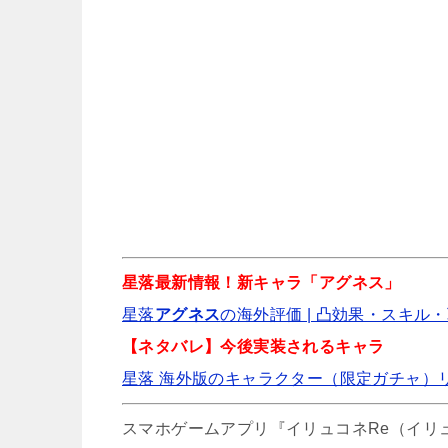
新
ロウ
星落最新情報！新キャラ「アグネス」
星落
アグネス
の海外評価 | 凸効果・スキル・
勇
【ネタバレ】今後実装されるキャラ
星落 海外版のキャラクター（限定ガチャ）
神への叛逆者 ロス
スマホゲームアプリ『イリュコネRe（イリ