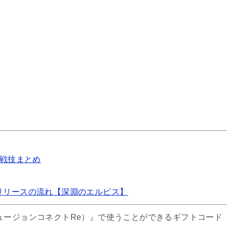
しいギフトコードの入手方法
関連記事
ロウの郷のギフトコードまとめ！8月3日追加
戦技まとめ️
者連盟のギフトコード一覧【7月19日追加】
リリースの流れ【深淵のエルピス】
トオリジンのギフトコードの使い方！課金する前に報酬ゲット
ュージョンコネクトRe）』で使うことができるギフトコード