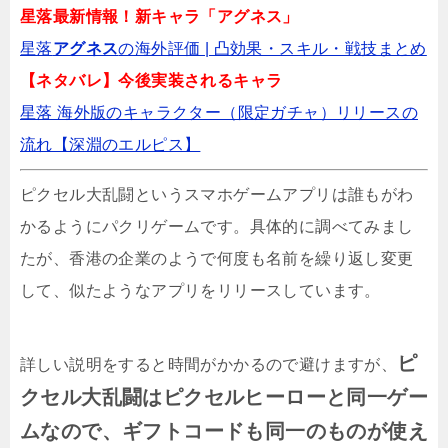
星落最新情報！新キャラ「アグネス」
トコード
星落
アグネス
の海外評価 | 凸効果・スキル・戦技まとめ️
【ネタバレ】今後実装されるキャラ
ロウロウの郷のギフトコードまとめ！8月3日
星落 海外版のキャラクター（限定ガチャ）リリースの
追加
流れ【深淵のエルピス】
ピクセル大乱闘というスマホゲームアプリは誰もがわ
かるようにパクリゲームです。具体的に調べてみまし
たが、香港の企業のようで何度も名前を繰り返し変更
して、似たようなアプリをリリースしています。
ピ
詳しい説明をすると時間がかかるので避けますが、
クセル大乱闘はピクセルヒーローと同一ゲー
ムなので、ギフトコードも同一のものが使え