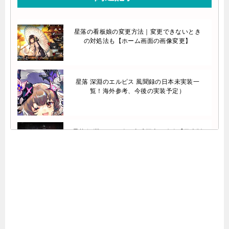
星落の看板娘の変更方法｜変更できないとき
の対処法も【ホーム画面の画像変更】
星落 深淵のエルピス 風聞録の日本未実装一
覧！海外参考、今後の実装予定）
星落 深淵のエルピス 山岳探索の攻略【日本版
未実装】
星落 海外版のキャラクター（限定ガチャ）リ
リースの流れ【深淵のエルピス】