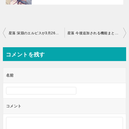
投
星落 深淵のエルピスが3月26日リリース | App Store、Google Play対応のRPGアプリ
星落 今後追加される機能まとめ！アップデートに期待
稿
ナ
コメントを残す
ビ
ゲ
名前
ー
シ
ョ
ン
コメント