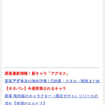
関連記事
星落 深淵のエルピス 山岳探索の攻略【日本版
未実装】
星落：深淵のエルピスとは？
出演キャスト
星落最新情報！新キャラ「アグネス」
星落
アグネス
の海外評価 | 凸効果・スキル・戦技まとめ️
星落の看板娘の変更方法｜変更できないとき
【ネタバレ】今後実装されるキャラ
の対処法も【ホーム画面の画像変更】
星落 海外版のキャラクター（限定ガチャ）リリースの
流れ【深淵のエルピス】