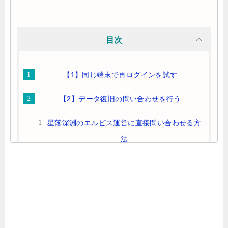
目次
【1】同じ端末で再ログインを試す
【2】データ復旧の問い合わせを行う
星落深淵のエルピス運営に直接問い合わせる方
法
【3】再発防止：データ連携を忘れずに！