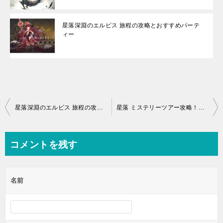
星落深淵のエルピス 旅程の攻略とおすすめパーテ
ィー
投
星落深淵のエルピス 旅程の攻略とおすすめパーティー
星落 ミステリーツアー攻略！分岐・裏ボス出現条件・ステージ6への行き方も
稿
ナ
コメントを残す
ビ
ゲ
名前
ー
シ
ョ