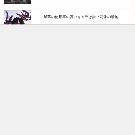
星落の使用率の高いキャラは誰？幻像の禁地
星落 ミステリーツアーに難易度6 険しい地域！攻略方
法も
星落 不安の状態効果とは？不安は伝播していくが…
星落の星4キャラクターおすすめは？【深淵のエルピ
ス】