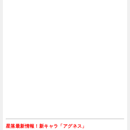
【星落】厄災の断層の攻略
【星落 深淵のエルピス】守伊之約イベント攻
略
星落 深淵のエルピス 強敵襲来攻略（探検隊イ
ベント・ギルドイベント）
星落最新情報！新キャラ「アグネス」