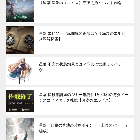
【星落 深淵のエルピス】守伊之約イベント攻略
星落 エピソード風聞録の追加は？【深淵のエルピ
ス深淵探索】
星落 不安の状態効果とは？不安は伝播していく
が…
星落 探検隊訓練のジミー無属性1分30秒の与ダメー
ジスコアアタック挑戦【深淵のエルピス】
星落 幻像の禁地の攻略ポイント（上位のパーティ
編成）