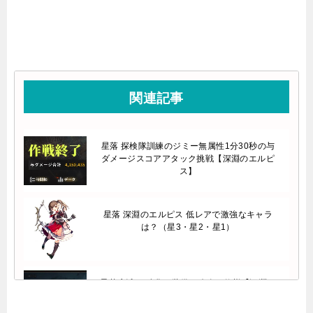
関連記事
星落 探検隊訓練のジミー無属性1分30秒の与
ダメージスコアアタック挑戦【深淵のエルピ
ス】
星落 深淵のエルピス 低レアで激強なキャラ
は？（星3・星2・星1）
星落 刻印の強化・装備の攻略と仕様【深淵の
エルピス】