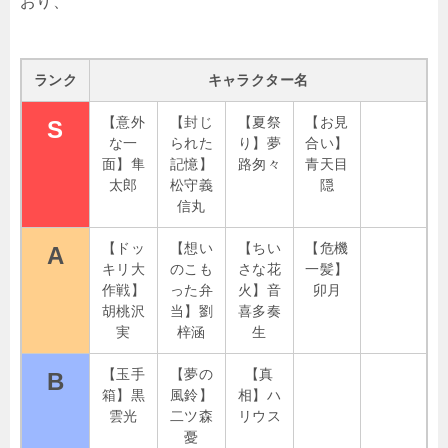
おり、
ランク
キャラクター名
【意外
【封じ
【夏祭
【お見
S
な一
られた
り】夢
合い】
面】隼
記憶】
路匆々
青天目
太郎
松守義
隠
信丸
【ドッ
【想い
【ちい
【危機
A
キリ大
のこも
さな花
一髪】
作戦】
った弁
火】音
卯月
胡桃沢
当】劉
喜多奏
実
梓涵
生
【玉手
【夢の
【真
B
箱】黒
風鈴】
相】ハ
雲光
二ツ森
リウス
憂