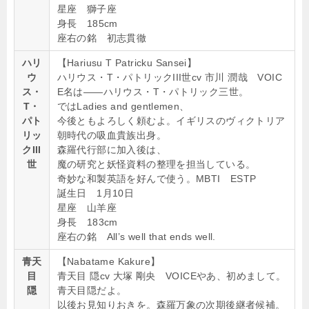
星座 獅子座
身長 185cm
座右の銘 初志貫徹
ハリ
【Hariusu T Patricku Sansei】
ウ
ハリウス・T・パトリックIII世cv 市川 潤哉 VOIC
ス・
E名は――ハリウス・T・パトリック三世。
T・
ではLadies and gentlemen、
パト
今後ともよろしく頼むよ。イギリスのヴィクトリア
リッ
朝時代の吸血貴族出身。
クIII
森羅代行部に加入後は、
世
魔の研究と妖怪資料の整理を担当している。
奇妙な和製英語を好んで使う。MBTI ESTP
誕生日 1月10日
星座 山羊座
身長 183cm
座右の銘 All’s well that ends well.
青天
【Nabatame Kakure】
目
青天目 隠cv 大塚 剛央 VOICEやあ、初めまして。
隠
青天目隠だよ。
以後お見知りおきを。森羅万象の次期後継者候補。