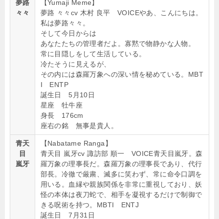
夢路
【Yumaji Meme】
々々
夢路 々々cv 木村 良平 VOICEやあ、こんにちは。
私は夢路々々。
そして今日からは
あなたたちの管理者だよ。寡黙で物静かな人物。
常に目隠しをして生活している。
冷たそうに見えるが、
その内には森羅万象への深い情を秘めている。MBT
I ENTP
誕生日 5月10日
星座 牡牛座
身長 176cm
座右の銘 無事是貴人。
青天
【Nabatame Ranga】
目
青天目 嵐牙cv 諏訪部 順一 VOICE青天目嵐牙。森
嵐牙
羅万象の理事長だ。森羅万象の理事長であり、代行
部長。冷徹で厳粛、滅多に笑わず、常に命令口調を
用いる。血縁や親族関係を非常に重視しており、妖
怪の本体は夜刀蛇で、相手を凝視するだけで制御で
きる呪術を持つ。MBTI ENTJ
誕生日 7月31日