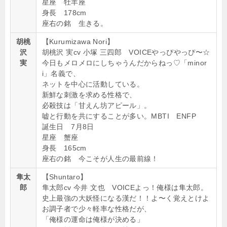
星座 牡羊座
身長 178cm
座右の銘 生きる。
胡桃
【Kurumizawa Nori】
沢
胡桃沢 実cv 小塚 三四郎 VOICEやっぴやっぴ〜☆
実
今日もメロメロにしちゃうんだからねっ♡「minor
i」名義で、
ネットを中心に活動している。
新鮮な刺激を求める性格で、
必殺技は「甘えん坊アピール」。
嘘と行動を共にすることが多い。MBTI ENFP
誕生日 7月8日
星座 蟹座
身長 165cm
座右の銘 今こそが人生の最前線！
隼太
【Shuntaro】
郎
隼太郎cv 今井 文也 VOICEよっ！俺様は隼太郎。
史上最強の大妖怪になる漢だ！！よ〜く覚えとけよ
お調子者で少々軽率な性格だが、
「俺様の運命は俺様が決める」