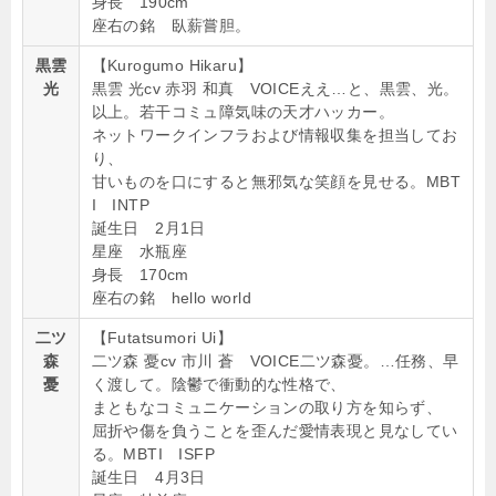
身長 190cm
座右の銘 臥薪嘗胆。
黒雲
【Kurogumo Hikaru】
光
黒雲 光cv 赤羽 和真 VOICEええ…と、黒雲、光。
以上。若干コミュ障気味の天才ハッカー。
ネットワークインフラおよび情報収集を担当してお
り、
甘いものを口にすると無邪気な笑顔を見せる。MBT
I INTP
誕生日 2月1日
星座 水瓶座
身長 170cm
座右の銘 hello world
二ツ
【Futatsumori Ui】
森
二ツ森 憂cv 市川 蒼 VOICE二ツ森憂。…任務、早
憂
く渡して。陰鬱で衝動的な性格で、
まともなコミュニケーションの取り方を知らず、
屈折や傷を負うことを歪んだ愛情表現と見なしてい
る。MBTI ISFP
誕生日 4月3日