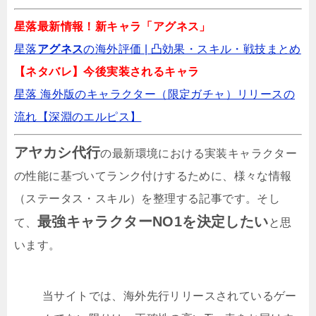
アンベイル ザ ワールドのリセマラ最強キャラ
Tier表【unVEIL the world】
星落最新情報！新キャラ「アグネス」
星落
アグネス
の海外評価 | 凸効果・スキル・戦技まとめ️
【ネタバレ】今後実装されるキャラ
電脳少女CyberGirlの最強キャラTier決定戦！
リセマラ版・全キャラ一覧版
星落 海外版のキャラクター（限定ガチャ）リリースの
流れ【深淵のエルピス】
三国レガリアのリセマラ最強Tier表！序盤でど
アヤカシ代行
の最新環境における実装キャラクター
の武将が活躍する？
の性能に基づいてランク付けするために、様々な情報
（ステータス・スキル）を整理する記事です。そし
ペダイズのリセマラ最強キャラは誰？Tier表
最強キャラクターNO1を決定したい
て、
【弱虫ペダル レゾナンス ペダイズム】
と思
います。
イザリアのリセマラ最強キャラランキング
（海外Tier表）
当サイトでは、海外先行リリースされているゲー