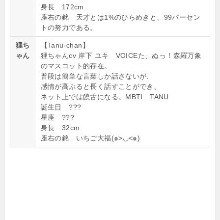
身長 172cm
座右の銘 天才とは1%のひらめきと、99パーセン
トの努力である。
狸ち
【Tanu-chan】
ゃん
狸ちゃんcv 岸下 ユキ VOICEた、ぬっ！森羅万象
のマスコット的存在。
普段は簡単な言葉しか話さないが、
感情が高ぶると長く話すことができ、
ネット上では饒舌になる。MBTI TANU
誕生日 ???
星座 ???
身長 32cm
座右の銘 いちご大福(๑>◡<๑)