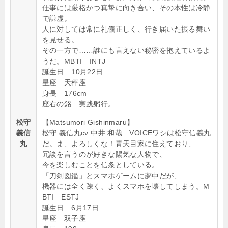
仕事には厳格かつ真摯に向き合い、その本性は冷静
で謙虚。
人に対しては常に礼儀正しく、行き届いた振る舞い
を見せる。
その一方で……誰にも言えない秘密を抱えているよ
うだ。MBTI INTJ
誕生日 10月22日
星座 天秤座
身長 176cm
座右の銘 実践躬行。
松守
【Matsumori Gishinmaru】
義信
松守 義信丸cv 中井 和哉 VOICEワシは松守信義丸
丸
だ。ま、よろしくな！青天目家に住えており、
冗談を言うのが好きな陽気な人物で、
今を楽しむことを信条としている。
「刀剣図鑑」とスマホゲームに夢中だが、
機器には全く疎く、よくスマホを壊してしまう。M
BTI ESTJ
誕生日 6月17日
星座 双子座