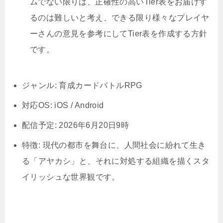
ムでない限りは、正確性の高いTier表をお届けす
るのは難しいと考え、できる限り様々なプレイヤ
東京リベンジャーズ UNLIMITEDのリセマラ最
強Tier表！キャラランキング【アンリべ】
ーさんの意見を参考にしてTier表を作成する方針
です。
ジャンル: 育成カードバトルRPG
対応OS: iOS / Android
配信予定: 2026年6月20日9時
特徴: 現代の都市を舞台に、人間社会に紛れて生き
る「アヤカシ」と、それに対処する組織を描くスタ
イリッシュな世界観です。