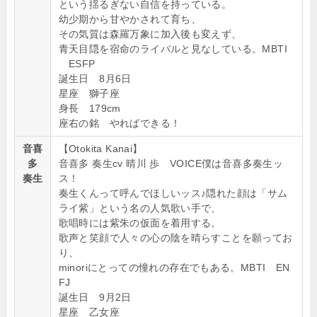
という揺るぎない自信を持っている。
幼少期から甘やかされて育ち、
その気質は森羅万象に加入後も変えず、
青天目隠を宿命のライバルと見なしている。MBTI
ESFP
誕生日 8月6日
星座 獅子座
身長 179cm
座右の銘 やればできる！
音喜
【Otokita Kanai】
多
音喜多 奏生cv 晴川 歩 VOICE僕は音喜多奏生ッ
奏生
ス！
奏生くんって呼んでほしいッス♪隠れた顔は「サム
ライ紫」という名の人気歌い手で、
歌唱時には紫朱の仮面を着用する。
歌声と笑顔で人々の心の陰を晴らすことを願ってお
り、
minoriにとっての憧れの存在でもある。MBTI EN
FJ
誕生日 9月2日
星座 乙女座