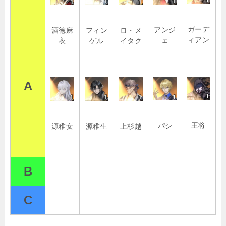
ガーデ
アンジ
酒徳麻
フィン
ロ・メ
ィアン
ェ
衣
ゲル
イタク
A
王将
パシ
源稚女
源稚生
上杉越
B
C