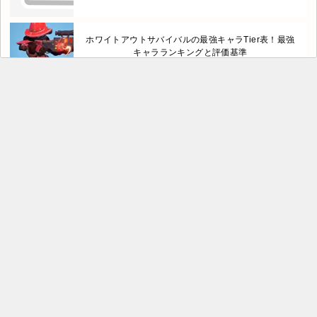
ホワイトアウトサバイバルの最強キャラTier表！最強
キャラランキングと評価基準
美男高校地球防衛部ラブマッチョの最強キャラTier決
定戦！全キャラ一覧版
イセコネの最強キャラは？Tier表【ファンタジアコネ
クト】
三国レガリアのリセマラ最強Tier表！序盤でどの武将
が活躍する？