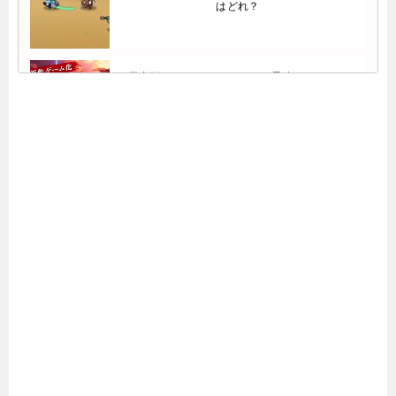
はどれ？
勇者刑GODDESSのリセマラ最強キャラは？
【Tier表】
ジャンプラのリセマラ最強キャラ【Tier表】
ポケユニのリセマラ最強キャラTier表 | ポケコ
ロユニバース
【マブガル】リセマラ当たりキャラランキン
グTier表（マブラヴ ガールズガーデン）