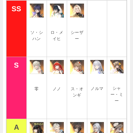
SS
ソ・シ
ロ・メ
シーザ
ハン
イヒ
ー
S
シャ
ノルマ
零
ノノ
ス・オ
ー・ミ
ンギ
ー
A