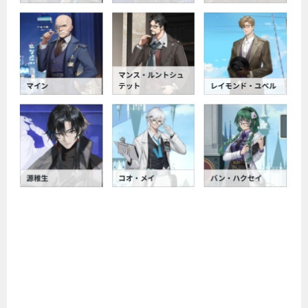
サバユニの最強武器Tier表！おすすめ武器ラン
キング【バイオハザードサバイバルユニッ
ト】
刀剣乱舞ぱずぎりのリセマラ最強キャラは
誰？Tier表
デジモンアリシオンのリセマラ最強キャラ
【Tier表】（DIGIMON ALYSION）
アーマードフロントラインウォーゾーンのリ
セマラは不要説濃厚？【Armored Frontline:
Warzone】
ファントム オブ キル スリースターズのリセマ