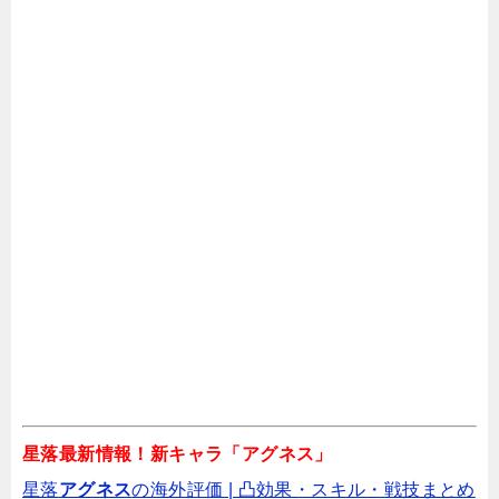
源稚生
レイモンド・ユベル
マンス・ルントシュテット
マイン
グデーリアン
ソ・テンキョウ
フォン・シュナイダー
ゲームシステム
近未来とファンタジーが融合した世界観
星落最新情報！新キャラ「アグネス」
星落
アグネス
の海外評価 | 凸効果・スキル・戦技まとめ️