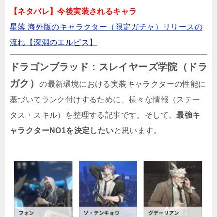
カッセル学院での学園生活
【ネタバレ】今後実装されるキャラ
自由度の高いキャラクターカスタマイズ
星落 海外版のキャラクター（限定ガチャ）リリースの
流れ【深淵のエルピス】
迫力のアクションバトルとジョブシステム
ドラゴンブラッド：スレイヤーズ学院（ドラ
主なゲームシステムとコンテンツ
ガク）
の最新環境における実装キャラクターの性能に
美麗な視覚体験と没入感
基づいてランク付けするために、様々な情報（ステー
タス・スキル）を整理する記事です。そして、
最強キ
ャラクターNO1を決定したい
と思います。
関連記事
学園黙示録 HIGHSCHOOL OF THE DEAD
DAY 0のリセマラ最強キャラTier表！序盤攻略
におすすめは？