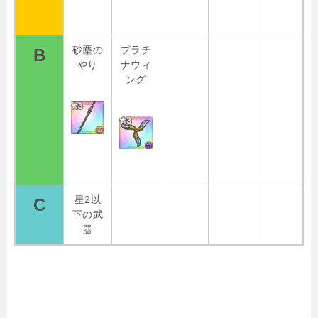
砂塵の
プラチ
B
やり
ナウィ
ング
星2以
C
下の武
器