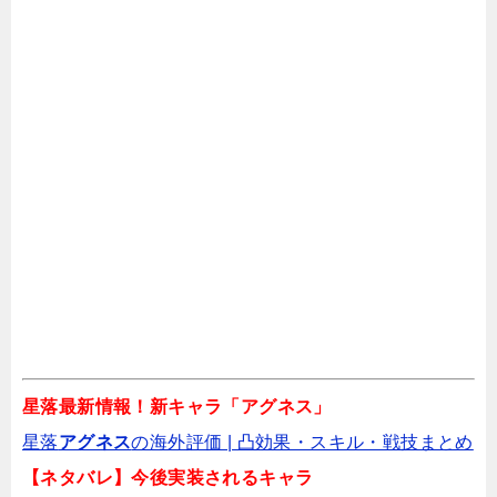
最速リセマラの手順
リリース初日に終わらせたいこと
関連記事
天下人の野望のリセマラで当てるべき最強キ
ャラは誰？Tier表
星落最新情報！新キャラ「アグネス」
無限大Anantaの最強キャラTier決定戦！リセ
星落
アグネス
の海外評価 | 凸効果・スキル・戦技まとめ️
マラ版・全キャラ一覧版
【ネタバレ】今後実装されるキャラ