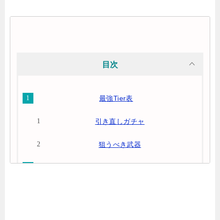
目次
最強Tier表
引き直しガチャ
狙うべき武器
リセマラのやり方
リセマラするべき？
リセマラ概要まとめ