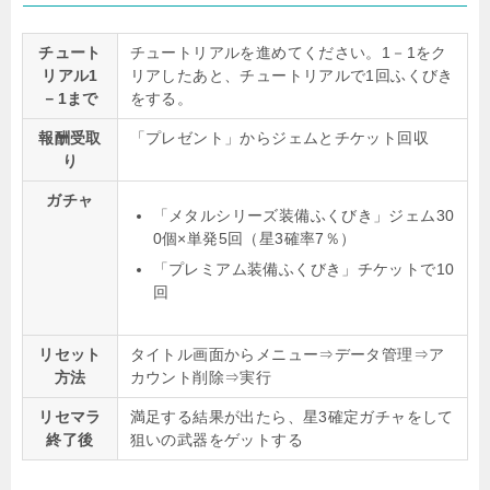
チュート
チュートリアルを進めてください。1－1をク
リアル1
リアしたあと、チュートリアルで1回ふくびき
－1まで
をする。
報酬受取
「プレゼント」からジェムとチケット回収
り
ガチャ
「メタルシリーズ装備ふくびき」ジェム30
0個×単発5回（星3確率7％）
「プレミアム装備ふくびき」チケットで10
回
リセット
タイトル画面からメニュー⇒データ管理⇒ア
方法
カウント削除⇒実行
リセマラ
満足する結果が出たら、星3確定ガチャをして
終了後
狙いの武器をゲットする