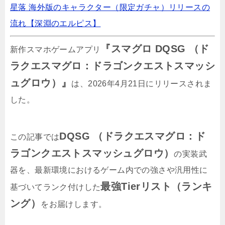
星落 海外版のキャラクター（限定ガチャ）リリースの
星落 勤倹の騎士ガチャが開催！黒羽（星5）ゲ
流れ【深淵のエルピス】
ットのチャンス
『スマグロ DQSG （ド
新作スマホゲームアプリ
ラクエスマグロ：ドラゴンクエストスマッシ
モンバトのリセマラ最強キャラTier表【モンス
ターカードバトル】
ュグロウ）』
は、2026年4月21日にリリースされま
した。
ドラベルのリセマラ最強Tier表！序盤おすすめ
は？【Dragon Travel】
DQSG （ドラクエスマグロ：ド
この記事では
ラゴンクエストスマッシュグロウ）
の実装武
ジャンプラのリセマラ最強キャラ【Tier表】
器を、最新環境におけるゲーム内での強さや汎用性に
最強Tierリスト（ランキ
基づいてランク付けした
ング）
をお届けします。