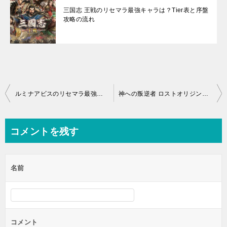
三国志 王戦のリセマラ最強キャラは？Tier表と序盤
攻略の流れ
投
ルミナアビスのリセマラ最強キャラTier表！序盤攻略におすすめは？
神への叛逆者 ロストオリジンの最強編成は？推奨チームをまとめる
稿
ナ
コメントを残す
ビ
ゲ
名前
ー
シ
ョ
ン
コメント