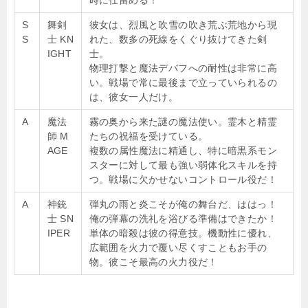
時に仕留める！
S
舞剣
彼女は、烈風と吹雪の吹き荒ぶ荒地から現
S
士 KN
れた、数多の死線をくぐり抜けてきた剣
IGHT
士。
物理打撃と魔法デバフへの耐性は非常に高
い。戦場で常に最後まで立っていられるの
は、彼女一人だけ。
A
魔法
霧の奥から来た謎の魔法使い。霊木と精霊
師 M
たちの祝福を受けている。
AGE
複数の属性魔法に精通し、特に暗黒系モン
スターに対して最も強い弱体化スキルを持
つ。戦場に欠かせないコントロール役だ！
A
神銃
弾丸の雨と炎こそが俺の舞台だ、ははっ！
士 SN
俺の弾幕の洗礼を浴びる準備はできたか！
IPER
単体の暗殺は彼の得意技。機動性に優れ、
広範囲を火力で覆い尽くすこともお手の
物。彼こそ最高の火力役だ！