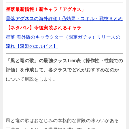
星落最新情報！新キャラ「アグネス」
MIRESIの最強キャラTier決定戦！リセマラ
星落
アグネス
の海外評価 | 凸効果・スキル・戦技まとめ️
版・全キャラ一覧版
【ネタバレ】今後実装されるキャラ
星落 海外版のキャラクター（限定ガチャ）リリースの
スターライトクロニクルのリセマラ最強キャ
流れ【深淵のエルピス】
ラTier表【放置系RPG】
「風と竜の歌」の最強クラスTier表（操作性・性能での
評価）を作成して、各クラスでどれがおすすめなのか
信長の野望 真戦のリセマラ最強Tier表！キャ
ラランキング
について解説をします。
風と竜の歌はおなじみの本格的な冒険の味わいがある