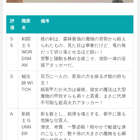
評
職業
備考
価
名
S
剣闘
彼の剣は、森林最強の魔物の背骨から鍛え
S
士 S
られたもの。見た目は華奢だけど、竜の角
WOR
だって切り落とせるほど鋭い！
DSM
突撃と陽動を務める彼こそ、攻防一体の近
AN
接アタッカーだ。
S
秘法
百万に一人の、星辰の力を操る才能の持ち
師 WI
主！
TCH
紙装甲だが火力は破格。彼女の魔法は大型
魔物の甲殻すらも易々と貫通。まさに代替
不可能な超高火力アタッカー！
A
影銃
影を躯とし、銃弾を魂とする、夜中に最も
士 G
危険な仕置人。
UNN
潜伏、奇襲、一撃必殺！軽やかで敏捷な身
ER
のこなしで、数十倍の大きさの魔物をも瞬