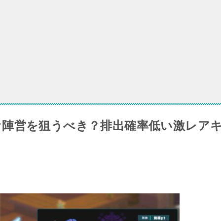
の狂気のシンデレラは引くべき？評価やスキル性能まとめ
の攻略！リセマラは不要？ | ひまつぶトレジャー
ーヴルテイルズの黒魔術おすすめはどれ？
ァ陣営を狙うべき？排出確率低い激レア