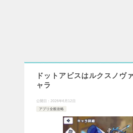
イーヴルテイルズ
ひまトレ
イ
ドットアビスはルクスノヴ
ャラ
公開日：
2026年6月12日
アプリ全般攻略