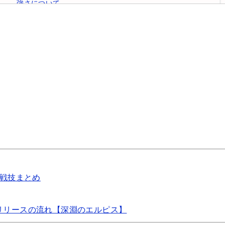
強さについて
シナジー効果あり
関連記事
もちものすっきりの攻略！序盤の推奨キャラや進め方
戦技まとめ️
ハヨーカイヒーローの444連ガチャはどこ？
リリースの流れ【深淵のエルピス】