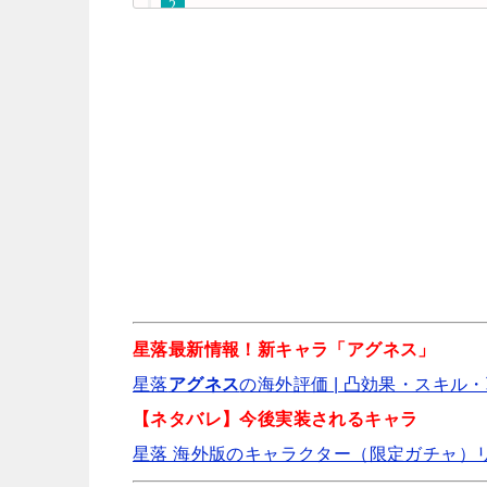
俺は廃土で
星落最新情報！新キャラ「アグネス」
星落
アグネス
の海外評価 | 凸効果・スキル・
オ
【ネタバレ】今後実装されるキャラ
星落 海外版のキャラクター（限定ガチャ）