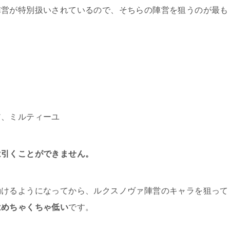
の攻略！リセマラは不要？ | ひまつぶトレジャー
陣営が特別扱いされているので、そちらの陣営を狙うのが最も
デュエルムのリージョン（地域）選択はアジアで大丈夫？
フィーヌは絶対引くべきと言える理由解説！スキルや使い方も
ア、ミルティーユ
は引くことができません。
sの攻略ガイド！勝てない時や序盤のギミックを画像解説
動けるようになってから、ルクスノヴァ陣営のキャラを狙って
はめちゃくちゃ低い
です。