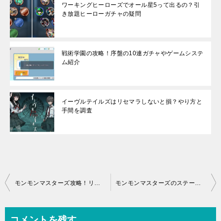
ワーキングヒーローズでオール星5って出るの？引
き放題ヒーローガチャの疑問
戦術学園の攻略！序盤の10連ガチャやゲームシステ
ム紹介
イーヴルテイルズはリセマラしないと損？やり方と
手間を調査
投
モンモンマスターズ攻略！リセマラするべき？おすすめ御三家や序盤の流れ
モンモンマスターズのステータス育成優先度！ACCが最優先に
稿
ナ
コメントを残す