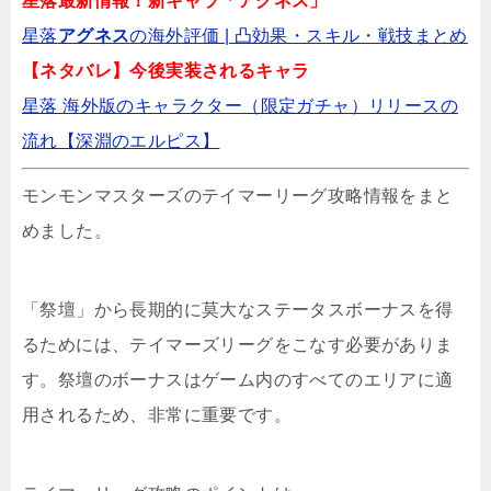
星落最新情報！新キャラ「アグネス」
星落
アグネス
の海外評価 | 凸効果・スキル・戦技まとめ️
【ネタバレ】今後実装されるキャラ
イーヴルテイルズの戦技修行はどこから強化
すべき？レベル上限は？
星落 海外版のキャラクター（限定ガチャ）リリースの
流れ【深淵のエルピス】
イーヴルテイルズの珍品の育成優先順位とTier
モンモンマスターズのテイマーリーグ攻略情報をまと
表
めました。
「祭壇」から長期的に莫大なステータスボーナスを得
るためには、テイマーズリーグをこなす必要がありま
す。祭壇のボーナスはゲーム内のすべてのエリアに適
用されるため、非常に重要です。