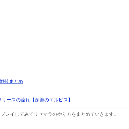
レアガチャ10連＋α
リセマラ当たりキャラ
関連記事
戦技まとめ️
リィンカーネーションの終焉はリセマラするべき？
リリースの流れ【深淵のエルピス】
セマラ攻略ガイド｜当たりキャラランキングとやり方（画像解説）
をプレイしてみてリセマラのやり方をまとめていきます。