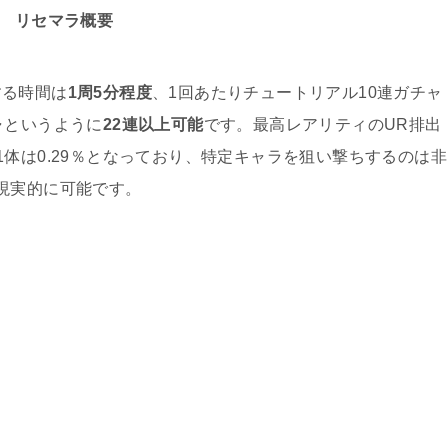
リセマラ概要
キドキディフェンスはリセマラするべき？
する時間は
1周5分程度
、1回あたりチュートリアル10連ガチャ
ャというように
22連以上可能
です。最高レアリティのUR排出
ごと 後宮異聞録の攻略 | 序盤の攻略と合言葉の使い方
体は0.29％となっており、特定キャラを狙い撃ちするのは非
現実的に可能です。
コネ】リセマラはするべき？当たりキャラは…
キンのリセマラ攻略！金SSキャラは非現実的？