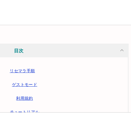
目次
リセマラ手順
ゲストモード
利用規約
チュートリアル
メールから報酬受取り