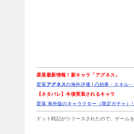
星落最新情報！新キャラ「アグネス」
星落
アグネス
の海外評価 | 凸効果・スキル・
【アプリ】
【ネタバレ】今後実装されるキャラ
星落 海外版のキャラクター（限定ガチャ）
【熱血江湖 火竜伝】リ
ドット戦記がリリースされたので、ゲーム