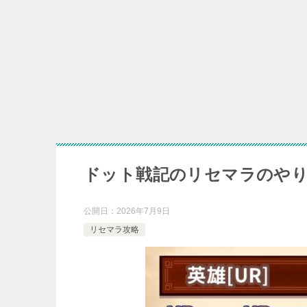
【ハイ
【アプリ】
ピューピ
ドット戦記のリセマラのやり
公開日：
2026年7月9日
リセマラ攻略