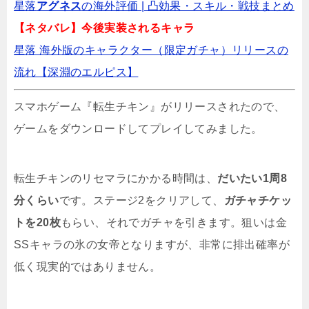
星落
アグネス
の海外評価 | 凸効果・スキル・戦技まとめ️
【ネタバレ】今後実装されるキャラ
ただほねはリセマラするべき？やり方と当た
りキャラ
星落 海外版のキャラクター（限定ガチャ）リリースの
流れ【深淵のエルピス】
【アツアツ冒険伝】リセマラ攻略ガイド！当
スマホゲーム『転生チキン』がリリースされたので、
たりキャラランキングとやり方（画像解説）
ゲームをダウンロードしてプレイしてみました。
モンハンアウトランダーズの序盤攻略！リセ
転生チキンのリセマラにかかる時間は、
マラと初日の流れ
だいたい1周8
分くらい
です。ステージ2をクリアして、
ガチャチケッ
トを20枚
もらい、それでガチャを引きます。狙いは金
ワーキングヒーローズはリセマラするべき？
SSキャラの氷の女帝となりますが、非常に排出確率が
低く現実的ではありません。