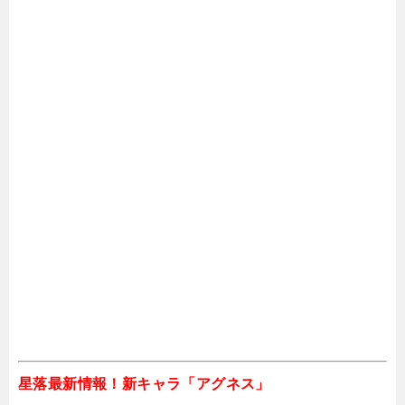
リセマラ当たりキャラ
氷の女帝
関連記事
俺のクマ充生活のリセマラ攻略ガイド｜やり
方や所要時間解説
サファイアスフィアのリセマラで引くべきガ
チャは？イベント召喚10連引くのにかかる時
星落最新情報！新キャラ「アグネス」
間が…