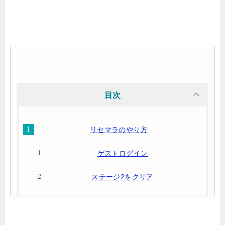
目次
リセマラのやり方
ゲストログイン
ステージ2をクリア
ガチャ
リセマラ続行する場合