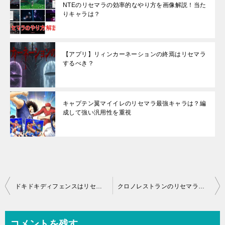
NTEのリセマラの効率的なやり方を画像解説！当た
りキャラは？
【アプリ】リィンカーネーションの終焉はリセマラ
するべき？
キャプテン翼マイイレのリセマラ最強キャラは？編
成して強い汎用性を重視
投
ドキドキディフェンスはリセマラするべき？
クロノレストランのリセマラ攻略｜やり方と当たりキャラ
稿
ナ
コメントを残す