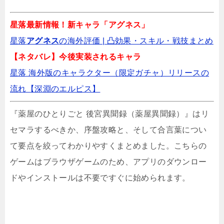
星落最新情報！新キャラ「アグネス」
NTEのリセマラの効率的なやり方を画像解
星落
アグネス
の海外評価 | 凸効果・スキル・戦技まとめ️
説！当たりキャラは？
【ネタバレ】今後実装されるキャラ
星落 海外版のキャラクター（限定ガチャ）リリースの
【ハイコネ】リセマラはするべき？当たりキ
流れ【深淵のエルピス】
ャラは…
『薬屋のひとりごと 後宮異聞録（薬屋異聞録）』はリ
セマラするべきか、序盤攻略と、そして合言葉につい
クロノレストランのリセマラ攻略｜やり方と
当たりキャラ
て要点を絞ってわかりやすくまとめました。こちらの
ゲームはブラウザゲームのため、アプリのダウンロー
ドやインストールは不要ですぐに始められます。
ただほねはリセマラするべき？やり方と当た
りキャラ