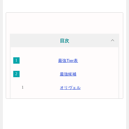
目次
最強Tier表
最強候補
オリヴェル
アロール
ユエンシー
ダウワース