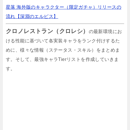
星落 海外版のキャラクター（限定ガチャ）リリースの
ネオストリーム運命の終着点の最強キャラTier
流れ【深淵のエルピス】
表【闘技場】
クロノレストラン（クロレシ）
の最新環境にお
ける性能に基づいて各実装キャラをランク付けするた
星落 勤倹の騎士ガチャが開催！黒羽（星5）ゲ
ットのチャンス
めに、様々な情報（ステータス・スキル）をまとめま
す。そして、最強キャラTierリストを作成していきま
す。
神話の王冠の最強キャラTier決定戦！リセマラ
版・全キャラ一覧版