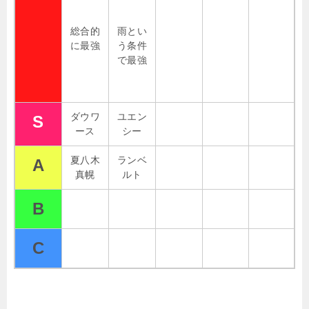
総合的
雨とい
に最強
う条件
で最強
ダウワ
ユエン
S
ース
シー
夏八木
ランベ
A
真幌
ルト
B
C