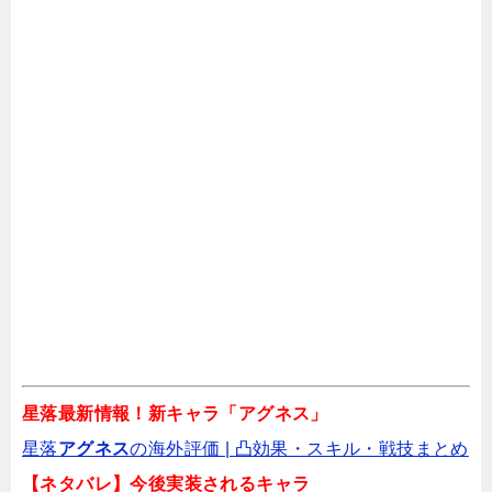
関連記事
百花ランブルのリセマラ最強キャラ【Tier表】
ハイガクラ 仙界パズルのリセマラ最強キャラ
は誰？Tier表
星落最新情報！新キャラ「アグネス」
ワタパズの最強キャラTier決定戦！全キャラ一
星落
アグネス
の海外評価 | 凸効果・スキル・戦技まとめ️
覧版
【ネタバレ】今後実装されるキャラ