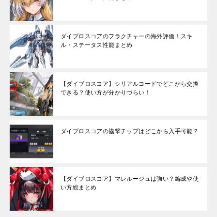
ダイブロスコアのフラクチャーの海外評価！スキ
ル・ステータス性能まとめ
【ダイブロスコア】シリアルコードでどこから交換
できる？使い方が分かりづらい！
ダイブロスコアの協撃チップはどこから入手可能？
【ダイブロスコア】マレルージュは強い？編成や使
い方総まとめ