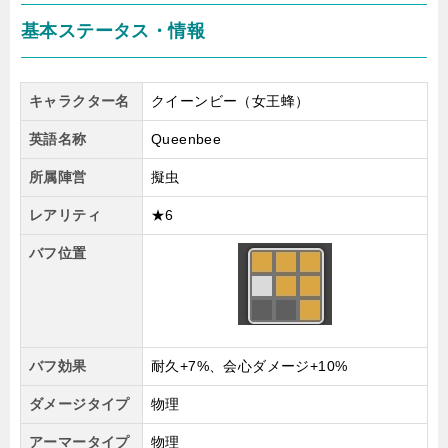
基本ステータス・情報
キャラクター名
クイーンビー（女王蜂）
英語名称
Queenbee
所属陣営
擬虫
レアリティ
★6
バフ位置
バフ効果
耐久+7%、会心ダメージ+10%
ダメージタイプ
物理
アーマータイプ
物理