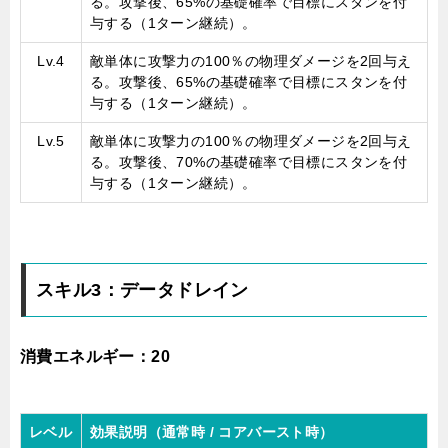
る。攻撃後、65%の基礎確率で目標にスタンを付
与する（1ターン継続）。
Lv.4
敵単体に攻撃力の100％の物理ダメージを2回与え
る。攻撃後、65%の基礎確率で目標にスタンを付
与する（1ターン継続）。
Lv.5
敵単体に攻撃力の100％の物理ダメージを2回与え
る。攻撃後、70%の基礎確率で目標にスタンを付
与する（1ターン継続）。
スキル3：データドレイン
消費エネルギー：20
レベル
効果説明（通常時 / コアバースト時）