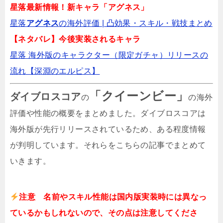
星落最新情報！新キャラ「アグネス」
ダイブロスコアのアンセムの海外評価！スキ
星落
アグネス
の海外評価 | 凸効果・スキル・戦技まとめ️
ル・ステータス性能まとめ
【ネタバレ】今後実装されるキャラ
星落 海外版のキャラクター（限定ガチャ）リリースの
【ダイブロスコア】ジュワユースの海外評
流れ【深淵のエルピス】
価！スキル・ステータス性能まとめ
「クイーンビー」
ダイブロスコア
の
の海外
評価や性能の概要をまとめました。ダイブロスコアは
ダイブロスコアのすーぱーそに子は引くべ
き？推奨編成やチップなど
海外版が先行リリースされているため、ある程度情報
が判明しています。それらをこちらの記事でまとめて
いきます。
注意 名前やスキル性能は国内版実装時には異なっ
ているかもしれないので、その点は注意してくださ