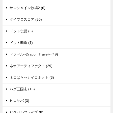
サンシャイン牧場2 (6)
ダイブロスコア (50)
ドット伝説 (5)
ドット覇道 (1)
ドラベル~Dragon Travel~ (49)
ネオアーティファクト (29)
ネコぱらセカイコネクト (3)
バグ三国志 (15)
ヒロサバ (3)
ピクセルブレイブ (8)