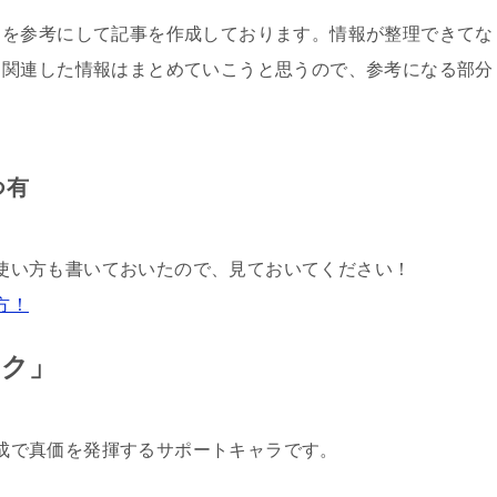
トを参考にして記事を作成しております。情報が整理できてな
チャージ
り関連した情報はまとめていこうと思うので、参考になる部分
回復または再生
ダメージ軽減またはシールド
つ有
使い方も書いておいたので、見ておいてください！
関連記事
方！
ック」
コアのブルーバックの海外評価！スキル性能まとめ
で真価を発揮するサポートキャラです。
ジェン滅刃はどう使う？チップ推奨や編成例【海外版参考】