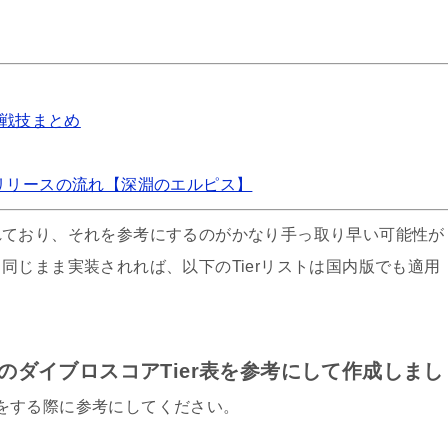
コンロン不朽
ティルフィング
マレルージュ
戦技まとめ️
ティソーナ
リリースの流れ【深淵のエルピス】
海外版の限定キャラ
れており、それを参考にするのがかなり手っ取り早い可能性が
VEで推奨されているキャラ
同じまま実装されれば、以下のTierリストは国内版でも適用
範囲攻撃
単体
のダイブロスコアTier表を参考にして作成しまし
バフ（強化）
をする際に参考にしてください。
デバフ（弱体化）