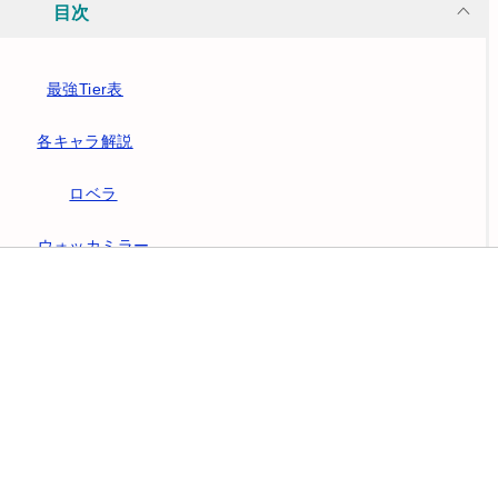
目次
最強Tier表
各キャラ解説
ロベラ
ウォッカミラー
バーベラ・レッド
ラディアータ
すーぱーそに子
ルイゼ