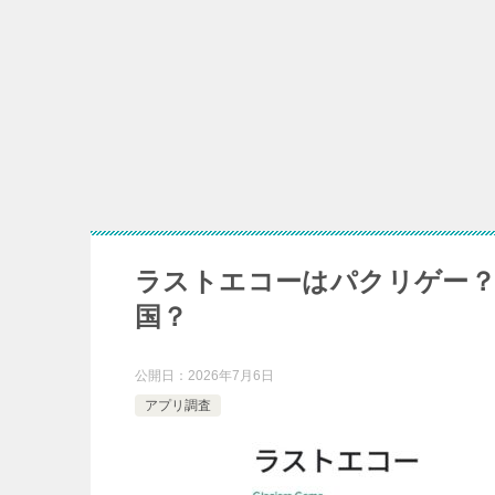
境界線上の戦士 ディ
風遁忍唄は危
亀仙島ファームはドラ
ラストエコーはパクリゲー
国？
公開日：
2026年7月6日
アプリ調査