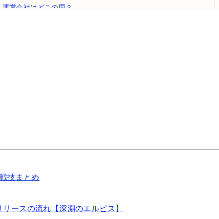
運営会社はどこの国？
Google Playを調査
どこの国？
App Storeを調査
9z-GAMESとは
調査まとめ
まとめ
戦技まとめ️
リリースの流れ【深淵のエルピス】
関連記事